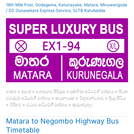
18th Mile Post
,
Godagama
,
Katunayake
,
Matara
,
Minuwangoda
/
DS Gunasekara Express Service
,
SLTB Katubedda
මාතර > නුපේ > ගොඩගම පිවිසුම > දක්ශිණ අධිවේගී මාර්ගය > පිටත
වටරවුම් අධිවේගී මාර්ගය > කටුනායක > මිනුවන්ගොඩ > දිවුලපිටිය
> මීරිගම > මධ්‍යම අධිවේගී මාර්ගය > කුරුණෑගල.
Matara to Negombo Highway Bus
Timetable