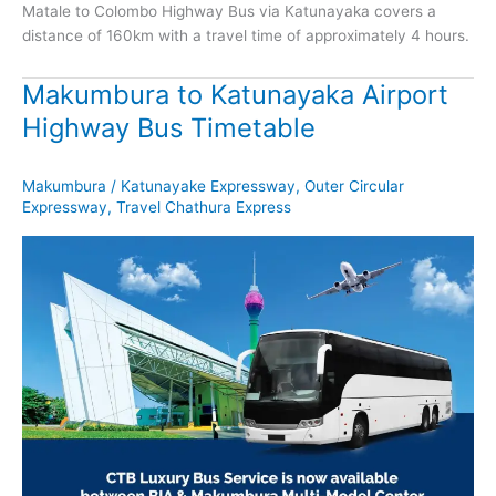
Matale to Colombo Highway Bus via Katunayaka covers a
distance of 160km with a travel time of approximately 4 hours.
Makumbura to Katunayaka Airport
Highway Bus Timetable
Makumbura
/
Katunayake Expressway
,
Outer Circular
Expressway
,
Travel Chathura Express