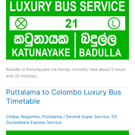
Badulla to Katunayake via Kandy normally take about 5 hours
and 30 minutes.
Puttalama to Colombo Luxury Bus
Timetable
Chilaw
,
Negombo
,
Puttalama
/
Devindi Super Service
,
DS
Gunasekara Express Service