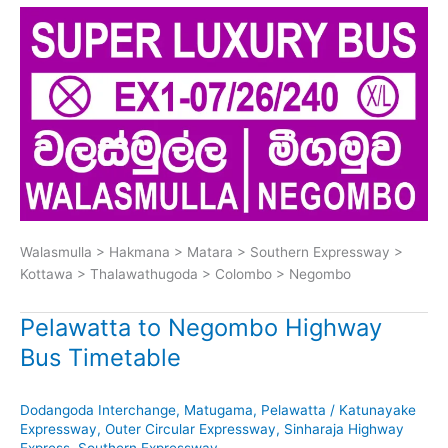
Walasmulla > Hakmana > Matara > Southern Expressway >
Kottawa > Thalawathugoda > Colombo > Negombo
Pelawatta to Negombo Highway
Bus Timetable
Dodangoda Interchange
,
Matugama
,
Pelawatta
/
Katunayake
Expressway
,
Outer Circular Expressway
,
Sinharaja Highway
Express
,
Southern Expressway