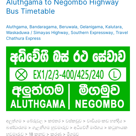
Aluthgama to Negombo Highway
Bus Timetable
Aluthgama
,
Bandaragama
,
Beruwala
,
Gelanigama
,
Kalutara
,
Waskaduwa
/
Simayas Highway
,
Southern Expressway
,
Travel
Chathura Express
අලුත්ගම > බේරුවල > කළුතර > වස්කඩුව > වාඩියමංකඩ හන්දිය >
බණ්ඩාරගම > ගැලනිගම හුවමාරුව > අධිවේගී මාර්ගය > කටුනායක
හුවමාරුව > 18 කනුව > කුරණ > මීගමුව