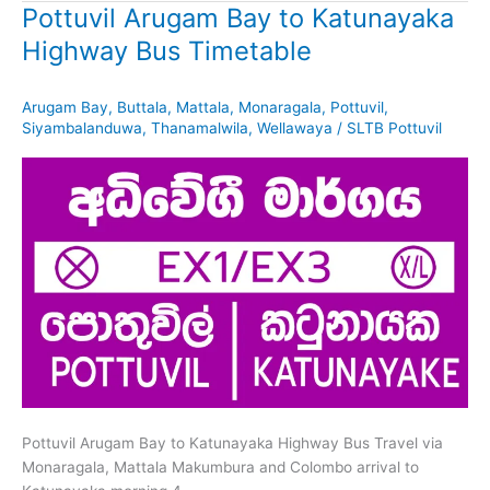
Pottuvil Arugam Bay to Katunayaka
Highway Bus Timetable
Arugam Bay
,
Buttala
,
Mattala
,
Monaragala
,
Pottuvil
,
Siyambalanduwa
,
Thanamalwila
,
Wellawaya
/
SLTB Pottuvil
Pottuvil Arugam Bay to Katunayaka Highway Bus Travel via
Monaragala, Mattala Makumbura and Colombo arrival to