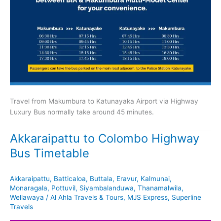
Travel from Makumbura to Katunayaka Airport via Highway
Luxury Bus normally take around 45 minutes.
Akkaraipattu to Colombo Highway
Bus Timetable
Akkaraipattu
,
Batticaloa
,
Buttala
,
Eravur
,
Kalmunai
,
Monaragala
,
Pottuvil
,
Siyambalanduwa
,
Thanamalwila
,
Wellawaya
/
Al Ahla Travels & Tours
,
MJS Express
,
Superline
Travels