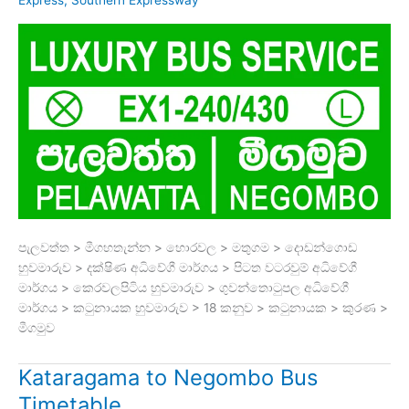
පැලවත්ත > මීගහතැන්න > හොරවල > මතුගම > දොඩන්ගොඩ
හුවමාරුව > දක්ෂිණ අධිවේගී මාර්ගය > පිටත වටරවුම් අධිවේගී
මාර්ගය > කෙරවලපිටිය හුවමාරුව > ගුවන්තොටුපල අධිවේගී
මාර්ගය > කටුනායක හුවමාරුව > 18 කනුව > කටුනායක > කුරණ >
මීගමුව
Kataragama to Negombo Bus
Timetable