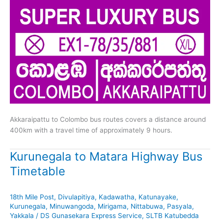
Akkaraipattu to Colombo bus routes covers a distance around
400km with a travel time of approximately 9 hours.
Kurunegala to Matara Highway Bus
Timetable
18th Mile Post
,
Divulapitiya
,
Kadawatha
,
Katunayake
,
Kurunegala
,
Minuwangoda
,
Mirigama
,
Nittabuwa
,
Pasyala
,
Yakkala
/
DS Gunasekara Express Service
,
SLTB Katubedda