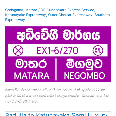
Godagama
,
Matara
/
DS Gunasekara Express Service
,
Katunayake Expressway
,
Outer Circular Expressway
,
Southern
Expressway
මාතර සිට මීගමුව දක්වා අධිවේගී බස් මාර්ගයේ කිලෝමීටර 220ක
දුරක් ආවරණය කරන අතර ගමන් කාලය ආසන්න වශයෙන් පැය 2ක්
සහ විනාඩි 30ක් වේ.
Badulla to Katunayaka Semi Luxury