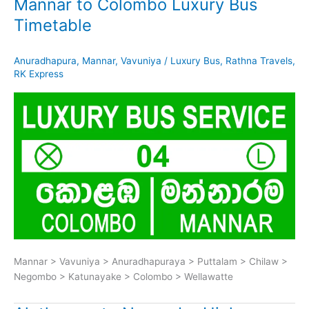
Mannar to Colombo Luxury Bus
Timetable
Anuradhapura
,
Mannar
,
Vavuniya
/
Luxury Bus
,
Rathna Travels
,
RK Express
Mannar > Vavuniya > Anuradhapuraya > Puttalam > Chilaw >
Negombo > Katunayake > Colombo > Wellawatte