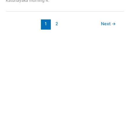
Katunayaka morning 4.
1
2
Next
→