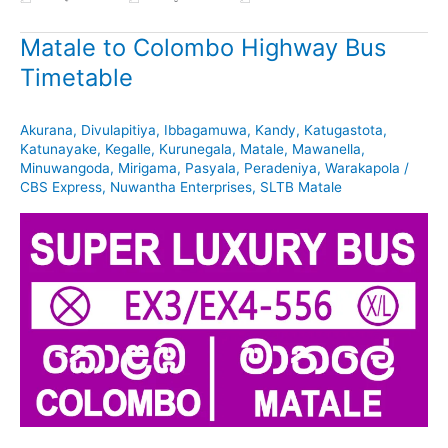
Matale to Colombo Highway Bus
Timetable
Akurana
,
Divulapitiya
,
Ibbagamuwa
,
Kandy
,
Katugastota
,
Katunayake
,
Kegalle
,
Kurunegala
,
Matale
,
Mawanella
,
Minuwangoda
,
Mirigama
,
Pasyala
,
Peradeniya
,
Warakapola
/
CBS Express
,
Nuwantha Enterprises
,
SLTB Matale