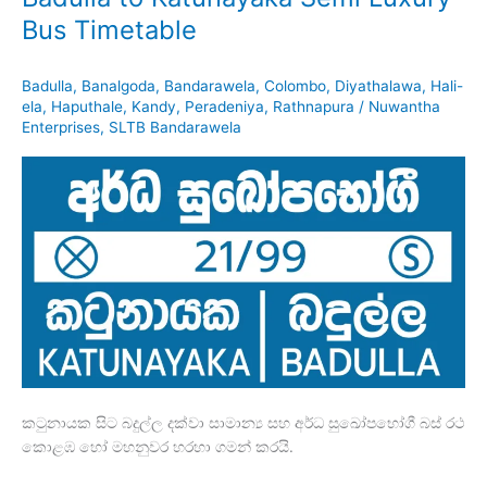
Bus Timetable
Badulla
,
Banalgoda
,
Bandarawela
,
Colombo
,
Diyathalawa
,
Hali-
ela
,
Haputhale
,
Kandy
,
Peradeniya
,
Rathnapura
/
Nuwantha
Enterprises
,
SLTB Bandarawela
කටුනායක සිට බදුල්ල දක්වා සාමාන්‍ය සහ අර්ධ සුඛෝපභෝගී බස් රථ
කොළඹ හෝ මහනුවර හරහා ගමන් කරයි.