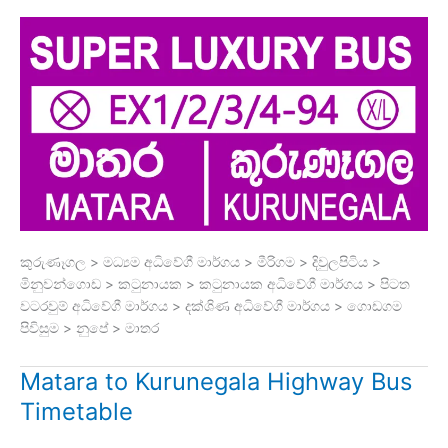
කුරුණෑගල > මධ්‍යම අධිවේගී මාර්ගය > මීරිගම > දිවුලපිටිය >
මිනුවන්ගොඩ > කටුනායක > කටුනායක අධිවේගී මාර්ගය > පිටත
වටරවුම් අධිවේගී මාර්ගය > දක්ශිණ අධිවේගී මාර්ගය > ගොඩගම
පිවිසුම > නුපේ > මාතර
Matara to Kurunegala Highway Bus
Timetable