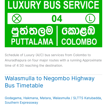
Schedule of Luxury (A/C) bus services from Colombo to
Anuradhapura on four major routes with a running Approximate
time of 4:30 reaching the destination.
Walasmulla to Negombo Highway
Bus Timetable
Godagama
,
Hakmana
,
Matara
,
Walasmulla
/
SLTTS Katubadda
,
Southern Expressway