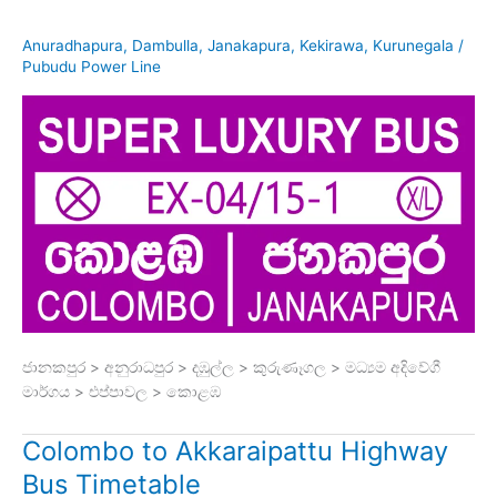
Anuradhapura
,
Dambulla
,
Janakapura
,
Kekirawa
,
Kurunegala
/
Pubudu Power Line
ජානකපුර > අනුරාධපුර > දඹුල්ල > කුරුණෑගල > මධ්‍යම අදිවේගී
මාර්ගය > එප්පාවල > කොළඹ
Colombo to Akkaraipattu Highway
Bus Timetable