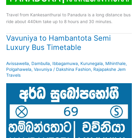
Travel from Kankesanthurai to Panadura is a long distance bus
ride about 440km take up to 8 hours and 30 minutes.
Vavuniya to Hambantota Semi
Luxury Bus Timetable
Avissawella
,
Dambulla
,
Ibbagamuwa
,
Kurunegala
,
Mihinthale
,
Polgahawela
,
Vavuniya
/
Dakshina Fashion
,
Rajapakshe Jem
Travels