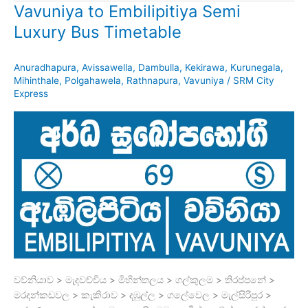
Vavuniya to Embilipitiya Semi
Luxury Bus Timetable
Anuradhapura
,
Avissawella
,
Dambulla
,
Kekirawa
,
Kurunegala
,
Mihinthale
,
Polgahawela
,
Rathnapura
,
Vavuniya
/
SRM City
Express
වව්නියාව > මැදවච්චිය > මිහින්තලය > ගල්කුලම > තිරප්පනේ >
මරදන්කඩවල > කැකිරාව > දඹුල්ල > ගලේවෙල > මැල්සිරිපුර >