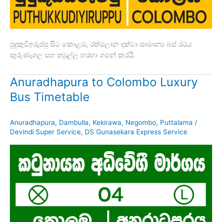
පුදුකුඩිඉරුප්පු සිට කොළඹ, රත්මලාන දක්වා සාමාන්‍ය බස් රථය
කුරුණෑගල සහ තඹුල්ල හරහා ගමන් කරයි.
Anuradhapura to Colombo Luxury
Bus Timetable
Anuradhapura
,
Dambulla
,
Kekirawa
,
Negombo
,
Puttalama
/
Devindi Super Service
,
DS Gunasekara Express Service