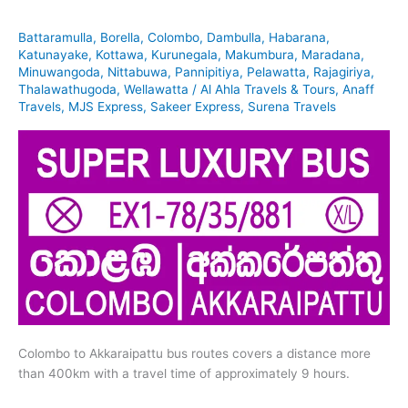
Battaramulla
,
Borella
,
Colombo
,
Dambulla
,
Habarana
,
Katunayake
,
Kottawa
,
Kurunegala
,
Makumbura
,
Maradana
,
Minuwangoda
,
Nittabuwa
,
Pannipitiya
,
Pelawatta
,
Rajagiriya
,
Thalawathugoda
,
Wellawatta
/
Al Ahla Travels & Tours
,
Anaff
Travels
,
MJS Express
,
Sakeer Express
,
Surena Travels
Colombo to Akkaraipattu bus routes covers a distance more
than 400km with a travel time of approximately 9 hours.