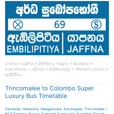
යාපනය > වවුනියා > මිහින්තලය > දඹුල්ල > කුරුණෑගල >
පොල්ගහවෙල > ගලිගමුව > අවිස්සාවේල්ල > රත්නපුර > උඩවලව >
ඇඹිලිපිටිය
Trincomalee to Colombo Super
Luxury Bus Timetable
Dambulla
,
Habarana
,
Ibbagamuwa
,
Kurunegala
,
Trincomalee
/
NCG Express
,
Soyuru Sampath Super Line
,
Superline Travels