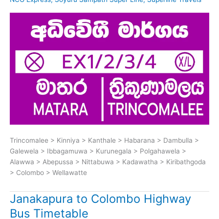
Trincomalee > Kinniya > Kanthale > Habarana > Dambulla >
Galewela > Ibbagamuwa > Kurunegala > Polgahawela >
Alawwa > Abepussa > Nittabuwa > Kadawatha > Kiribathgoda
> Colombo > Wellawatte
Janakapura to Colombo Highway
Bus Timetable