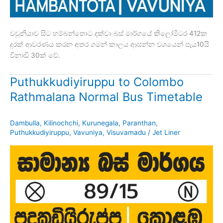
වවුනියාව සිට හම්බන්තොට දක්වා බස් මාර්ගයේ කිලෝමීටර 412ක
දුරක් ආවරණය කරන අතර ගමන් කාලය ආසන්න වශයෙන් පැය10යි
විනාඩි 30ක් වේ.
Puthukkudiyiruppu to Colombo
Rathmalana Normal Bus Timetable
Dambulla
,
Kilinochchi
,
Kurunegala
,
Paranthan
,
Puthukkudiyiruppu
,
Vavuniya
,
Visuvamadu
/
Jet Liner