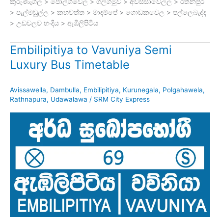
කුරුණෑගල > පොල්ගවෙල > ගලිගමුව > අවිස්සාවේල්ල > රත්නපුර
> පැල්මඩුල්ල > කහවත්ත > මාදම්පේ > ගොඩකවෙල > පල්ලෙබැද්ද
> උඩවලව හංදිය > ඇඹිලිපිටිය
Embilipitiya to Vavuniya Semi
Luxury Bus Timetable
Avissawella
,
Dambulla
,
Embilipitiya
,
Kurunegala
,
Polgahawela
,
Rathnapura
,
Udawalawa
/
SRM City Express