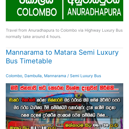
Travel from Anuradhapura to Colombo via Highway Luxury Bus
normally take around 4 hours.
Mannarama to Matara Semi Luxury
Bus Timetable
Colombo
,
Dambulla
,
Mannarama
/
Semi Luxury Bus