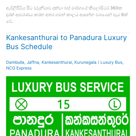
ඇඹිලිපිටිය සිට වවුනියාව දක්වා බස් මාර්ගයේ කිලෝමීටර 360ක
දුරක් ආවරණය කරන අතර ගමන් කාලය ආසන්න වශයෙන් පැය 9ක්
වේ.
Kankesanthurai to Panadura Luxury
Bus Schedule
Dambulla
,
Jaffna
,
Kankesanthurai
,
Kurunegala
/
Luxury Bus
,
NCG Express