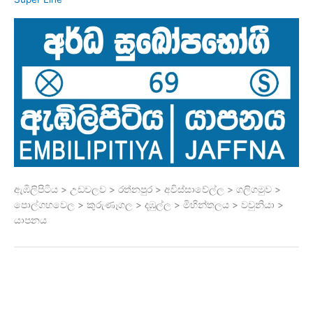
ඇඹිලිපිටිය > උඩවලව > රත්නපුර > අවිස්සාවේල්ල > ගලිගමුව >
පොල්ගහවෙල > කුරුණෑගල > දඹුල්ල > මිහින්තලය > වවුනියා >
යාපනය