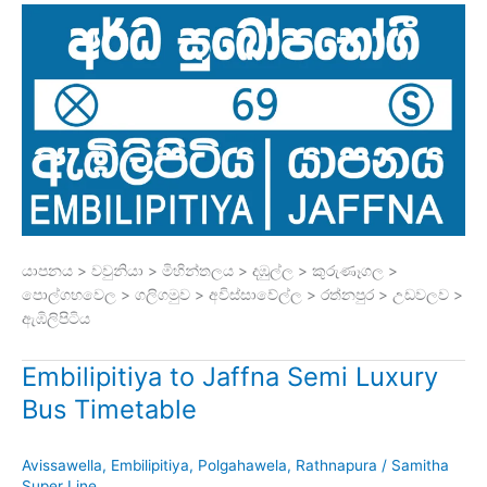
යාපනය > වවුනියා > මිහින්තලය > දඹුල්ල > කුරුණෑගල >
පොල්ගහවෙල > ගලිගමුව > අවිස්සාවේල්ල > රත්නපුර > උඩවලව >
ඇඹිලිපිටිය
Embilipitiya to Jaffna Semi Luxury
Bus Timetable
Avissawella
,
Embilipitiya
,
Polgahawela
,
Rathnapura
/
Samitha
Super Line