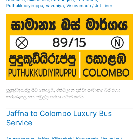
Puthukkudiyiruppu
,
Vavuniya
,
Visuvamadu
/
Jet Liner
පුදුකුඩිඉරුප්පු සිට කොළඹ, රත්මලාන දක්වා සාමාන්‍ය බස් රථය
කුරුණෑගල සහ තඹුල්ල හරහා ගමන් කරයි.
Jaffna to Colombo Luxury Bus
Service
Anuradhapura
,
Jaffna
,
Kilinochchi
,
Kurunegala
,
Vavuniya
/