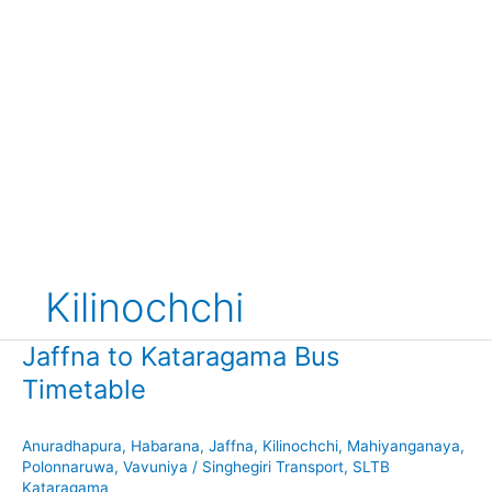
Kilinochchi
Jaffna to Kataragama Bus
Timetable
Anuradhapura
,
Habarana
,
Jaffna
,
Kilinochchi
,
Mahiyanganaya
,
Polonnaruwa
,
Vavuniya
/
Singhegiri Transport
,
SLTB
Kataragama