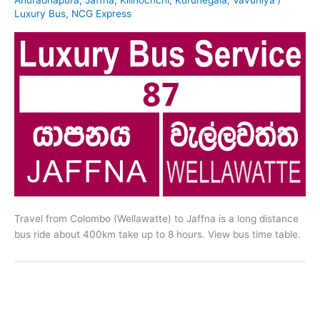
Luxury Bus
,
NCG Express
Travel from Colombo (Wellawatte) to Jaffna is a long distance
bus ride about 400km take up to 8 hours. View bus time table.