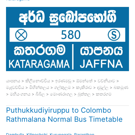
යාපනය > කිලිනොච්චිය > ඉරණමඩු > ඕමන්තේ > වව්නියාව >
මැදවච්චිය > මිහින්තලය > ගල්කුලම > කැකිරාව > දඹුල්ල > බකමූණ
> මහියංගනය > බිබිල > මොණරාගල > බුත්තල > කතරගම
Puthukkudiyiruppu to Colombo
Rathmalana Normal Bus Timetable
Dambulla
,
Kilinochchi
,
Kurunegala
,
Paranthan
,