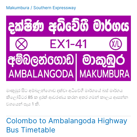
Makumbura
/
Southern Expressway
මාකුඹුර සිට අම්බලන්ගොඩ දක්වා අධිවේගී මාර්ගයේ බස් මාර්ගය
කිලෝමීටර 85 ක දුරක් ආවරණය කරන අතර ගමන් කාලය ආසන්න
වශයෙන් පැය 1 කි.
Colombo to Ambalangoda Highway
Bus Timetable