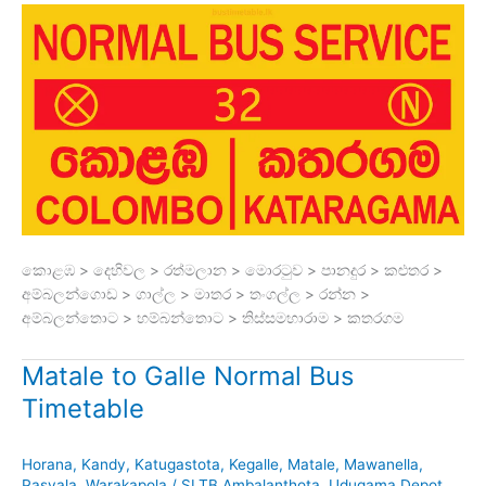
කොළඹ > දෙහිවල > රත්මලාන > මොරටුව > පානදුර > කළුතර >
අම්බලන්ගොඩ > ගාල්ල > මාතර > තංගල්ල > රන්න >
අම්බලන්තොට > හම්බන්තොට > තිස්සමහාරාම > කතරගම
Matale to Galle Normal Bus
Timetable
Horana
,
Kandy
,
Katugastota
,
Kegalle
,
Matale
,
Mawanella
,
Pasyala
,
Warakapola
/
SLTB Ambalanthota
,
Udugama Depot