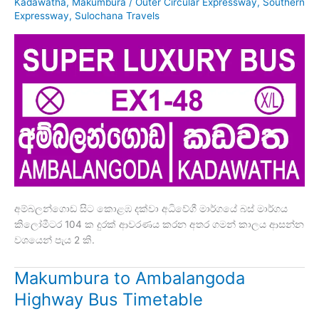
Kadawatha
,
Makumbura
/
Outer Circular Expressway
,
Southern
Expressway
,
Sulochana Travels
අම්බලන්ගොඩ සිට කොළඹ දක්වා අධිවේගී මාර්ගයේ බස් මාර්ගය
කිලෝමීටර 104 ක දුරක් ආවරණය කරන අතර ගමන් කාලය ආසන්න
වශයෙන් පැය 2 කි.
Makumbura to Ambalangoda
Highway Bus Timetable