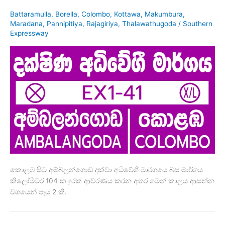
Battaramulla
,
Borella
,
Colombo
,
Kottawa
,
Makumbura
,
Maradana
,
Pannipitiya
,
Rajagiriya
,
Thalawathugoda
/
Southern
Expressway
කොළඹ සිට අම්බලන්ගොඩ දක්වා අධිවේගී මාර්ගයේ බස් මාර්ගය
කිලෝමීටර 104 ක දුරක් ආවරණය කරන අතර ගමන් කාලය ආසන්න
වශයෙන් පැය 2 කි.