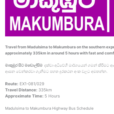
Travel from Madulsima to Makumbura on the southern expr
approximately 335km in around 5 hours with fast and comf
මාකුඹුර සිට මඩොල්සිම
දක්වා අධිවේගී මාර්ගයෙන් ගමන් කිරීමට
ආසන වෙන්කරවා ගැනීමට පහත දුරකථන අංක වලට අමතන්න.
Route:
EX1-081/029
Travel Distance:
335km
Approximate Time:
5 Hours
Madulsima to Makumbura Highway Bus Schedule