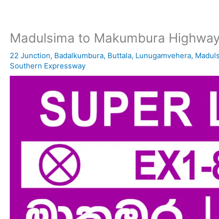
Madulsima to Makumbura Highway
22 Junction
,
Badalkumbura
,
Buttala
,
Lunugamvehera
,
Madul
Southern Expressway