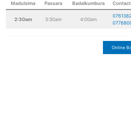
Madulsima
Passara
Badalkumbura
Contact
076138
2:30am
3:30am
4:00am
077680
Online B