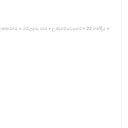
ලකතරගම > ගම්උදාව පාර > ලුණුගම්වෙහෙර > 22 හන්දිය >