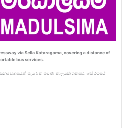
essway via Sella Kataragama, covering a distance of
ortable bus services.
 ආසන්‍ය වශයෙන් පැය 5ක පමණ කාලයක් ගතවේ. බස් රථයේ