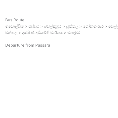
Bus Route
මඩොල්සිම > පස්සර > බඩල්කුඹුර > බුත්තල > ගෝනගංආර > සෙල්
මත්තල > දක්ෂිණ අධිවේගී මාර්ගය > මාකුඹුර
Departure from Passara