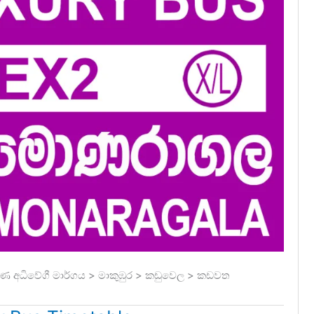
ණ අධිවේගී මාර්ගය > මාකුඹුර > කඩුවෙල > කඩවත