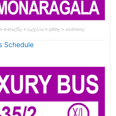
ල > තණමල්විල > වැල්ලවාය > බුත්තල > මොනරාගල
s Schedule