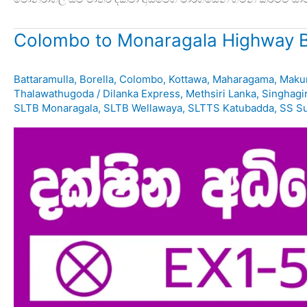
Colombo to Monaragala Highway B
Battaramulla
,
Borella
,
Colombo
,
Kottawa
,
Maharagama
,
Maku
Thalawathugoda
/
Dilanka Express
,
Methsiri Lanka
,
Singhagi
SLTB Monaragala
,
SLTB Wellawaya
,
SLTTS Katubadda
,
SS S