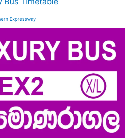
 Bus Timetable
hern Expressway