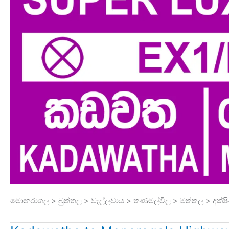
මොනරාගල > බුත්තල > වැල්ලවාය > තණමල්විල > මත්තල > දක්ෂි