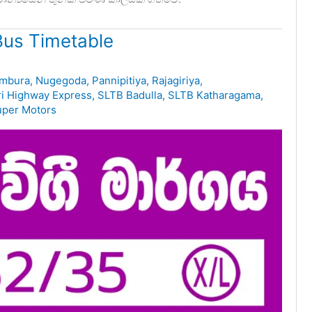
us Timetable
mbura
,
Nugegoda
,
Pannipitiya
,
Rajagiriya
,
ri Highway Express
,
SLTB Badulla
,
SLTB Katharagama
,
uper Motors