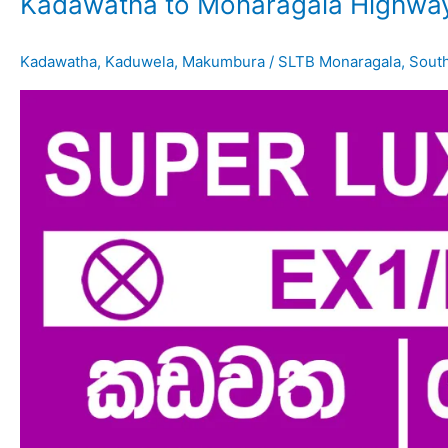
Kadawatha to Monaragala Highway
Kadawatha
,
Kaduwela
,
Makumbura
/
SLTB Monaragala
,
Sout