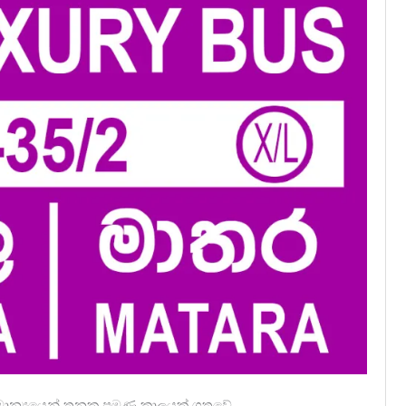
ාමාන්‍යයෙන් තුනක පමණ කාලයක් ගතවේ.