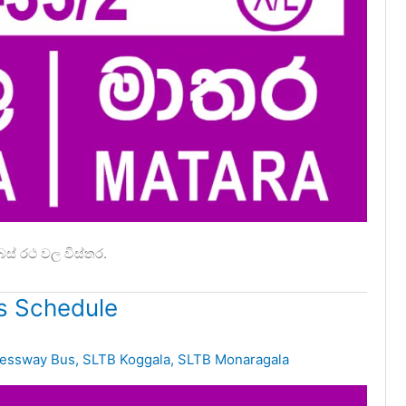
ස් රථ වල විස්තර.
s Schedule
ressway Bus
,
SLTB Koggala
,
SLTB Monaragala