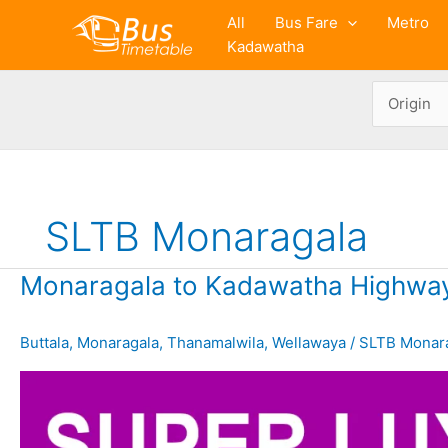
Skip
All
Bus Fare
Metro
to
Kadawatha
content
SLTB Monaragala
Monaragala to Kadawatha Highway
Buttala
,
Monaragala
,
Thanamalwila
,
Wellawaya
/
SLTB Monar