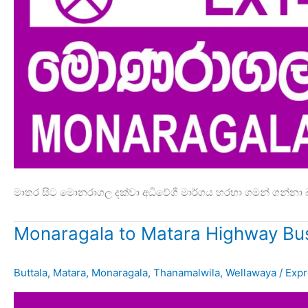
මාතර සිට මොනරාගල දක්වා අධිවේගී මාර්ගය හරහා ගමන් ගන්නා බ
Monaragala to Matara Highway Bu
Buttala
,
Matara
,
Monaragala
,
Thanamalwila
,
Wellawaya
/
Exp