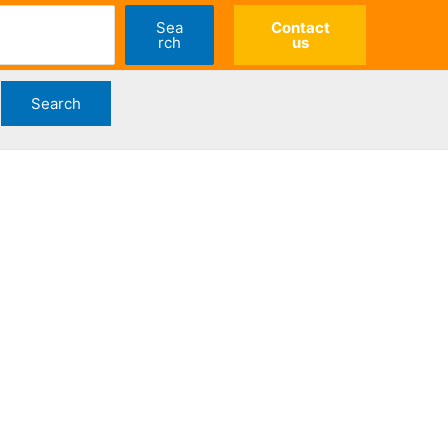
Sea
Contact
rch
us