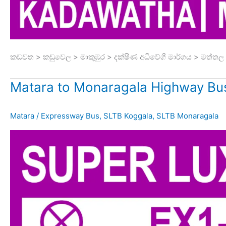
කඩවත > කඩුවෙල > මාකුඹුර > දක්ෂිණ අධිවේගී මාර්ගය > මත්ත
Matara to Monaragala Highway Bu
Matara
/
Expressway Bus
,
SLTB Koggala
,
SLTB Monaragala