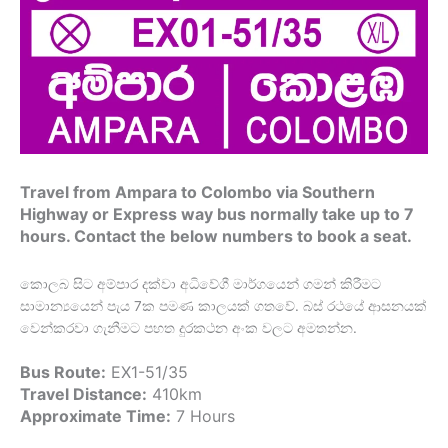
Travel from Ampara to Colombo via Southern
Highway or Express way bus normally take up to 7
hours. Contact the below numbers to book a seat.
කොලබ සිට අම්පාර දක්වා අධිවේගී මාර්ගයෙන් ගමන් කිරීමට
සාමාන්‍යයෙන් පැය 7ක පමණ කාලයක් ගතවේ. බස් රථයේ ආසනයක්
වෙන්කරවා ගැනීමට පහත දුරකථන අංක වලට අමතන්න.
Bus Route:
EX1-51/35
Travel Distance:
410km
Approximate Time:
7 Hours