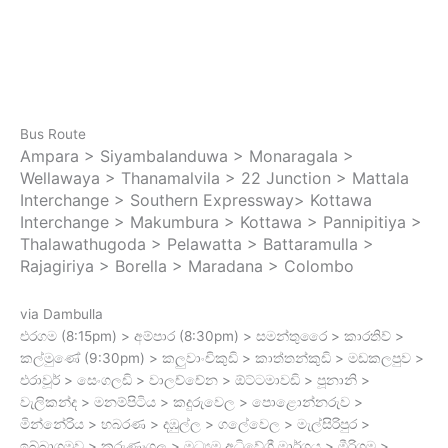
Bus Route
Ampara > Siyambalanduwa > Monaragala >
Wellawaya > Thanamalvila > 22 Junction > Mattala
Interchange > Southern Expressway> Kottawa
Interchange > Makumbura > Kottawa > Pannipitiya >
Thalawathugoda > Pelawatta > Battaramulla >
Rajagiriya > Borella > Maradana > Colombo
via Dambulla
එරගම (8:15pm) > අම්පාර (8:30pm) > සමන්තුරෛ > කාරතිව් >
කල්මුණේ (9:30pm) > කලුවාංචිකුඩි > කාත්තන්කුඩි > මඩකලපුව >
එරාවූර් > සෙංගලඩි > වාලච්චේන > ඕට්ටමාවඩි > පූනානි >
වැලිකන්ද > මනම්පිටිය > කදුරුවෙල > පොළොන්නරුව >
මින්නේරිය > හබරණ > දඹුල්ල > ගලේවෙල > මැල්සිරිපුර >
ඉබ්බාගමුව > කුරුණෑගල > මධ්‍යම අධිවේගී මාර්ගය > මීරිගම >