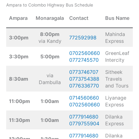
Ampara to Colombo Highway Bus Schedule
P
Ampara
Monaragala
Contact
Bus Name
N
8:00pm
Mahinda
3:00pm
772592998
N
via Kandy
Express
0702560660
GreenLeaf
3:30pm
5:00pm
N
0772745570
Intercity
0773746707
Sitheek
via
N
8:30am
0773754388
Travels
Dambulla
N
0776336770
and Tours
0714560660
Liyanage
11:00pm
1:00am
N
0702560660
Express
0777914680
Dilanka
11:30pm
1:00am
N
0779755904
Express
0777914680
Dilanka
12:00am
1:30am
N