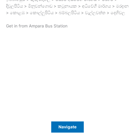
දිවුලපිටිය > මිනුවන්ගොඩ > කටුනායක > අධිවේගී මාර්ගය > මරදාන
> කොළඹ > කොල්ලුපිටිය > බම්බලපිටිය > වැල්ලවත්ත > දෙහිවල
Get in from Ampara Bus Station
Navigate