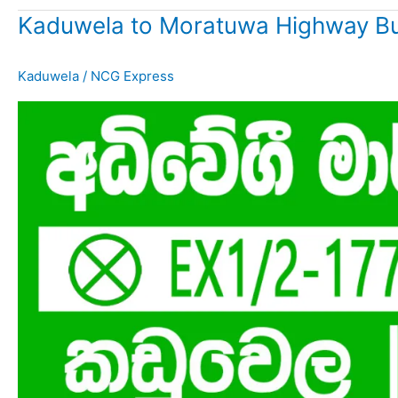
Kaduwela to Moratuwa Highway Bu
Kaduwela
/
NCG Express