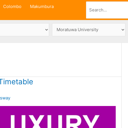
Search
Colombo
Makumbura
Timetable
ssway