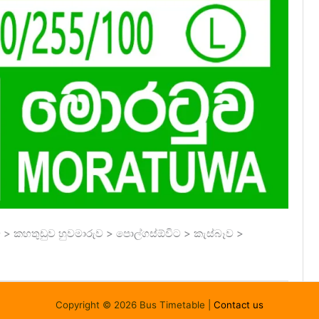
ව > කහතුඩුව හුවමාරුව > පොල්ගස්ඕවිට > කැස්බෑව >
Copyright © 2026 Bus Timetable |
Contact us