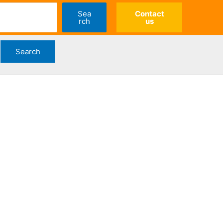
Sea
Contact
rch
us