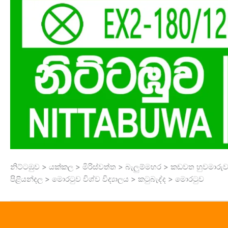
නිට්ටඹුව > යක්කල > මිරිස්වත්ත > බැලුම්මහර > කඩවත හුවමාරු
පිළියන්දල > මොරටුව විශ්ව විද්‍යාලය > කටුබැද්ද > මොරටුව