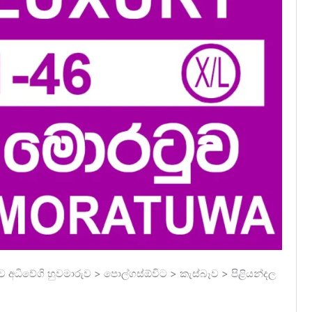
ව අධිවේගි හුවමාරුව > පොල්ගස්ඕවිට > කැස්බෑව > පිළියන්දල