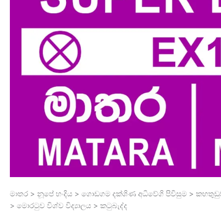
මාතර > නූපේ හංදිය > ගොඩගම දක්ශිණ අධිවේගි පිවිසුම > කහතුඩු
> මොරටුව විශ්ව විද්‍යාලය > කටුබැද්ද