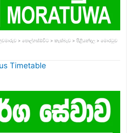
වමාරුව > පොල්ගස්ඕවිට > කැස්බෑව > පිළියන්දල > මොරටුව
us Timetable