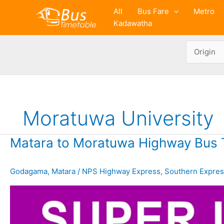
Skip
All
Bus Fare
Metro
to
Kadawatha
content
Moratuwa University
Matara to Moratuwa Highway Bus 
Godagama
,
Matara
/
NPS Highway Express
,
Southern Expre