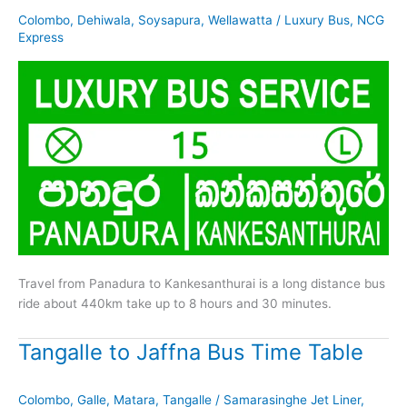
Colombo
,
Dehiwala
,
Soysapura
,
Wellawatta
/
Luxury Bus
,
NCG
Express
Travel from Panadura to Kankesanthurai is a long distance bus
ride about 440km take up to 8 hours and 30 minutes.
Tangalle to Jaffna Bus Time Table
Colombo
,
Galle
,
Matara
,
Tangalle
/
Samarasinghe Jet Liner
,