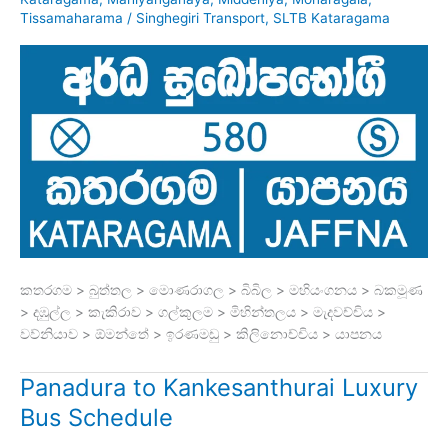
Tissamaharama
/
Singhegiri Transport
,
SLTB Kataragama
කතරගම > බුත්තල > මොණරාගල > බිබිල > මහියංගනය > බකමූණ
> දඹුල්ල > කැකිරාව > ගල්කුලම > මිහින්තලය > මැදවච්චිය >
වව්නියාව > ඕමන්තේ > ඉරණමඩු > කිලිනොච්චිය > යාපනය
Panadura to Kankesanthurai Luxury
Bus Schedule