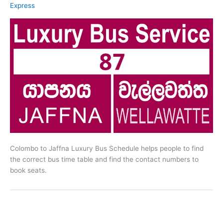
Express
Colombo to Jaffna Luxury Bus Schedule helps people to find
the correct bus time table and find the contact numbers to
book seats.