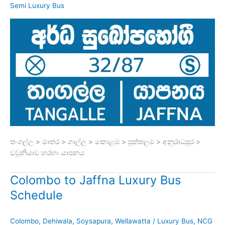
Semi Luxury Bus
තංගල්ල > මාතර > ගාල්ල > කොළඹ > පුත්තලම > අනුරාධපුර >
වවුනියාව හරහා යාපනය
Colombo to Jaffna Luxury Bus
Schedule
Colombo
,
Dehiwala
,
Soysapura
,
Wellawatta
/
Luxury Bus
,
NCG