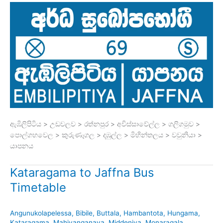
ඇඹිලිපිටිය > උඩවලව > රත්නපුර > අවිස්සාවේල්ල > ගලිගමුව >
පොල්ගහවෙල > කුරුණෑගල > දඹුල්ල > මිහින්තලය > වවුනියා >
යාපනය
Kataragama to Jaffna Bus
Timetable
Angunukolapelessa
,
Bibile
,
Buttala
,
Hambantota
,
Hungama
,
Kataragama
,
Mahiyanganaya
,
Middeniya
,
Monaragala
,