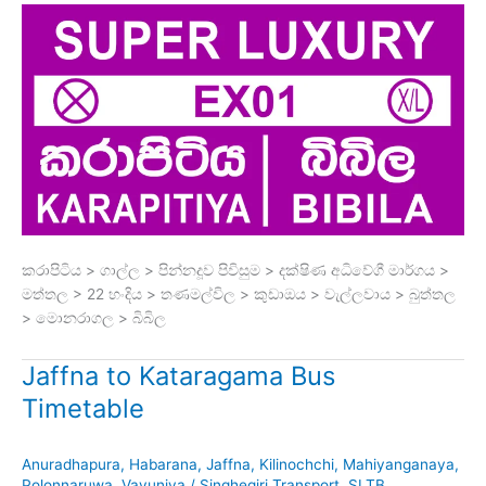
කරාපිටිය > ගාල්ල > පින්නදූව පිවිසුම > දක්ෂිණ අධිවේගී මාර්ගය >
මත්තල > 22 හංදිය > තණමල්විල > කුඩාඔය > වැල්ලවාය > බුත්තල
> මොනරාගල > බිබිල
Jaffna to Kataragama Bus
Timetable
Anuradhapura
,
Habarana
,
Jaffna
,
Kilinochchi
,
Mahiyanganaya
,
Polonnaruwa
,
Vavuniya
/
Singhegiri Transport
,
SLTB