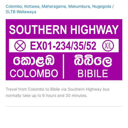
Colombo
,
Kottawa
,
Maharagama
,
Makumbura
,
Nugegoda
/
SLTB Wellawaya
Travel from Colombo to Bibile via Southern Highway bus
normally take up to 6 hours and 30 minutes.