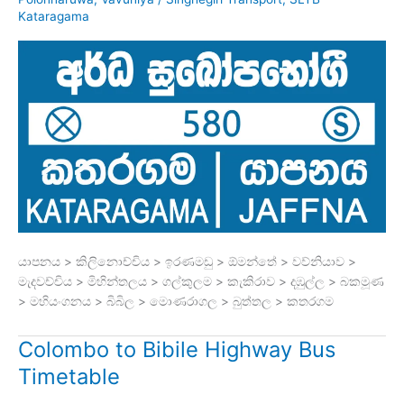
Kataragama
යාපනය > කිලිනොච්චිය > ඉරණමඩු > ඕමන්තේ > වව්නියාව >
මැදවච්චිය > මිහින්තලය > ගල්කුලම > කැකිරාව > දඹුල්ල > බකමූණ
> මහියංගනය > බිබිල > මොණරාගල > බුත්තල > කතරගම
Colombo to Bibile Highway Bus
Timetable