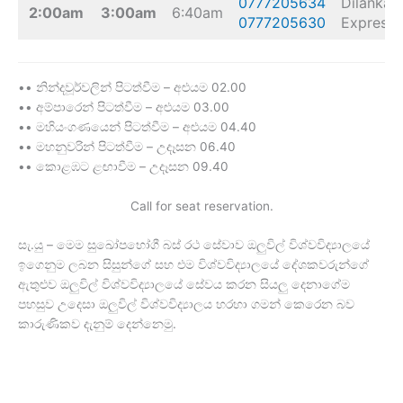
0777205634
Dilanka
2:00am
3:00am
6:40am
0777205630
Express
•• නින්දවූර්වලින් පිටත්වීම – අළුයම 02.00
•• අම්පාරෙන් පිටත්වීම – අළුයම 03.00
•• මහියංගණයෙන් පිටත්වීම – අළුයම 04.40
•• මහනුවරින් පිටත්වීම – උදෑසන 06.40
•• කොළඹට ළඟාවීම – උදෑසන 09.40
Call for seat reservation.
සැ.යු – මෙම සුඛෝපභෝගී බස් රථ සේවාව ඔලුවිල් විශ්වවිද්‍යාලයේ
ඉගෙනුම ලබන සිසුන්ගේ සහ එම විශ්වවිද්‍යාලයේ දේශකවරුන්ගේ
ඇතුළුව ඔලුවිල් විශ්වවිද්‍යාලයේ සේවය කරන සියලු දෙනාගේම
පහසුව උදෙසා ඔලුවිල් විශ්වවිද්‍යාලය හරහා ගමන් කෙරෙන බව
කාරුණිකව දැනුම් දෙන්නෙමු.