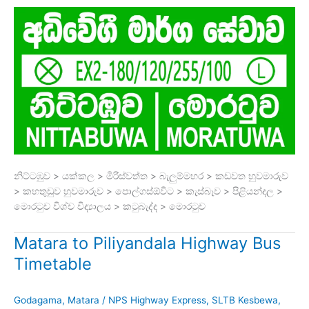
නිට්ටඹුව > යක්කල > මිරිස්වත්ත > බැලුම්මහර > කඩවත හුවමාරුව
> කහතුඩුව හුවමාරුව > පොල්ගස්ඕවිට > කැස්බෑව > පිළියන්දල >
මොරටුව විශ්ව විද්‍යාලය > කටුබැද්ද > මොරටුව
Matara to Piliyandala Highway Bus
Timetable
Godagama
,
Matara
/
NPS Highway Express
,
SLTB Kesbewa
,