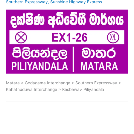
Southern Expressway
,
Sunshine Highway Express
Matara > Godagama Interchange > Southern Expressway >
Kahathuduwa Interchange > Kesbewa> Piliyandala