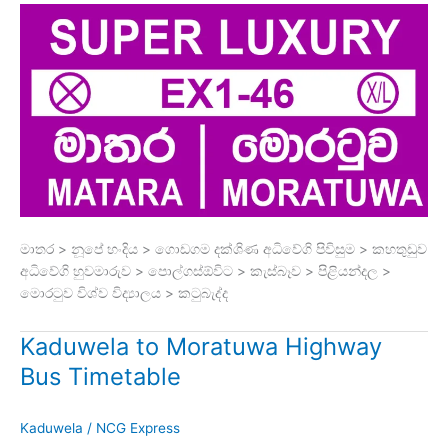
මාතර > නූපේ හංදිය > ගොඩගම දක්ශිණ අධිවේගි පිවිසුම > කහතුඩුව
අධිවේගි හුවමාරුව > පොල්ගස්ඕවිට > කැස්බෑව > පිළියන්දල >
මොරටුව විශ්ව විද්‍යාලය > කටුබැද්ද
Kaduwela to Moratuwa Highway
Bus Timetable
Kaduwela
/
NCG Express