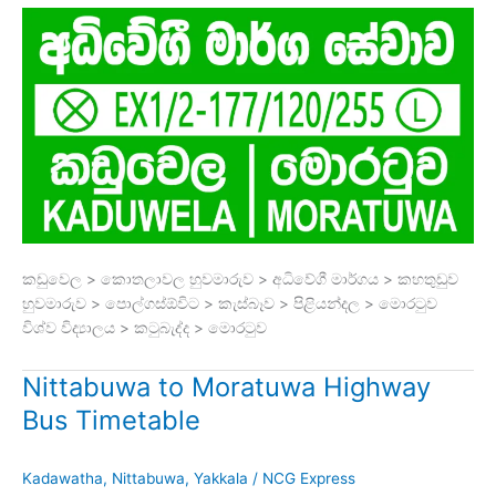
කඩුවෙල > කොතලාවල හුවමාරුව > අධිවේගී මාර්ගය > කහතුඩුව
හුවමාරුව > පොල්ගස්ඕවිට > කැස්බෑව > පිළියන්දල > මොරටුව
විශ්ව විද්‍යාලය > කටුබැද්ද > මොරටුව
Nittabuwa to Moratuwa Highway
Bus Timetable
Kadawatha
,
Nittabuwa
,
Yakkala
/
NCG Express