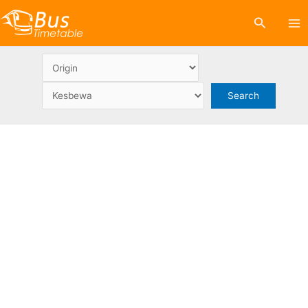
Skip
Search
to
content