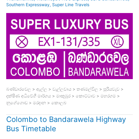
Southern Expressway
,
Super Line Travels
බණ්ඩාරවෙල > ඇල්ල > වැල්ලවාය > තණමල්විල > සුරියවැව >
දක්ෂිණ අධිවේගී මාර්ගය > මාකුඹුර > කොට්ටාව > මහරගම >
නුගේගොඩ > මරදාන > කොලබ
Colombo to Bandarawela Highway
Bus Timetable