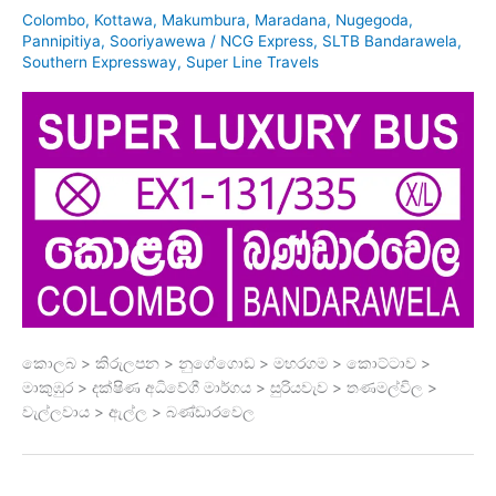
Colombo
,
Kottawa
,
Makumbura
,
Maradana
,
Nugegoda
,
Pannipitiya
,
Sooriyawewa
/
NCG Express
,
SLTB Bandarawela
,
Southern Expressway
,
Super Line Travels
කොලබ > කිරුලපන > නුගේගොඩ > මහරගම > කොට්ටාව >
මාකුඹුර > දක්ෂිණ අධිවේගී මාර්ගය > සුරියවැව > තණමල්විල >
වැල්ලවාය > ඇල්ල > බණ්ඩාරවෙල