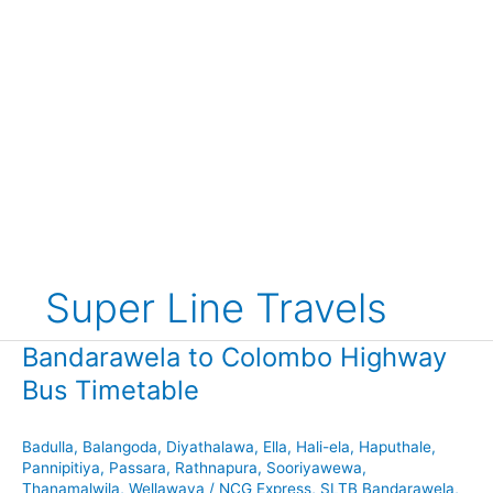
Super Line Travels
Bandarawela to Colombo Highway
Bus Timetable
Badulla
,
Balangoda
,
Diyathalawa
,
Ella
,
Hali-ela
,
Haputhale
,
Pannipitiya
,
Passara
,
Rathnapura
,
Sooriyawewa
,
Thanamalwila
,
Wellawaya
/
NCG Express
,
SLTB Bandarawela
,