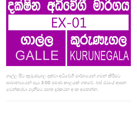
ගාල්ල සිට කුරුණෑගල දක්වා අධිවේගී මාර්ගයෙන් ගමන් කිරීමට
සාමාන්‍යයෙන් පැය 3:00 පමණ කාලයක් ගතවේ. බස් රථයේ ආසන
වෙන්කරවා ගැනීමට පහත දුරකථන අංක අමතන්න.