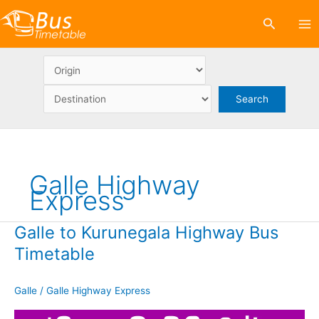
Skip
Search
to
content
Galle Highway
Express
Galle to Kurunegala Highway Bus
Timetable
Galle
/
Galle Highway Express