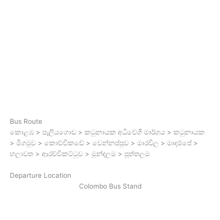
Bus Route
කොළඹ > පෑලියගොඩ > කටුනායක අධිවේගී මාර්ගය > කටුනායක
> මීගමුව > කොච්චිකඩේ > වෙන්නප්පුව > මාරවිල > මාදම්පේ >
හලාවත > ආරච්චිකට්ටුව > මූන්දලම > පුත්තලම
Departure Location
Colombo Bus Stand