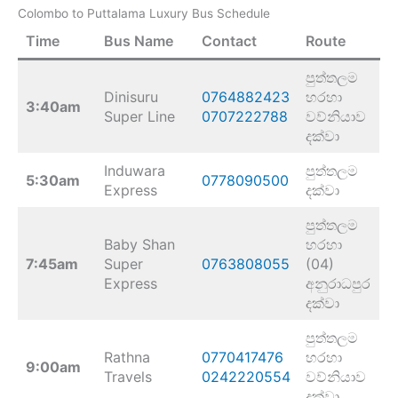
Colombo to Puttalama Luxury Bus Schedule
Time
Bus Name
Contact
Route
පුත්තලම
Dinisuru
0764882423
හරහා
3:40am
Super Line
0707222788
වව්නියාව
දක්වා
Induwara
පුත්තලම
5:30am
0778090500
Express
දක්වා
පුත්තලම
Baby Shan
හරහා
7:45am
Super
0763808055
(04)
Express
අනුරාධපුර
දක්වා
පුත්තලම
Rathna
0770417476
හරහා
9:00am
Travels
0242220554
වව්නියාව
දක්වා