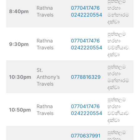
පුත්තලම
Rathna
0770417476
හරහා
8:40pm
Travels
0242220554
මන්නාරම
දක්වා
පුත්තලම
Rathna
0770417476
හරහා
9:30pm
Travels
0242220554
වව්නියාව
දක්වා
පුත්තලම
St.
හරහා
10:30pm
Anthony’s
0778816329
මන්නාරම
Travels
දක්වා
පුත්තලම
Rathna
0770417476
හරහා
10:50pm
Travels
0242220554
වව්නියාව
දක්වා
පුත්තලම
0770637991
හරහා