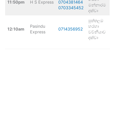
11:50pm
H S Express
0704381464
මන්නාරම
0703345452
දක්වා
පුත්තලම
Pasindu
හරහා
12:10am
0714356952
Express
වව්නියාව
දක්වා