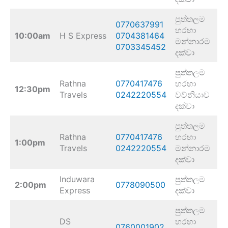
පුත්තලම
0770637991
හරහා
10:00am
H S Express
0704381464
මන්නාරම
0703345452
දක්වා
පුත්තලම
Rathna
0770417476
හරහා
12:30pm
Travels
0242220554
වව්නියාව
දක්වා
පුත්තලම
Rathna
0770417476
හරහා
1:00pm
Travels
0242220554
මන්නාරම
දක්වා
Induwara
පුත්තලම
2:00pm
0778090500
Express
දක්වා
පුත්තලම
DS
හරහා
0760001902