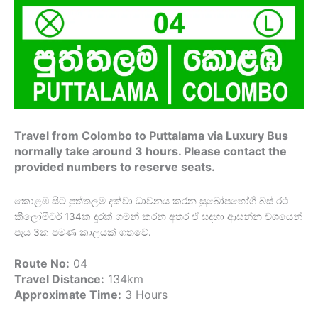
Travel from Colombo to Puttalama via Luxury Bus
normally take around 3 hours. Please contact the
provided numbers to reserve seats.
කොළඹ සිට පුත්තලම දක්වා ධාවනය කරන සුඛෝපභෝගී බස් රථ
කිලෝමීටර් 134ක දුරක් ගමන් කරන අතර ඒ සදහා ආසන්න වශයෙන්
පැය 3ක පමණ කාලයක් ගතවේ.
Route No:
04
Travel Distance:
134km
Approximate Time:
3 Hours