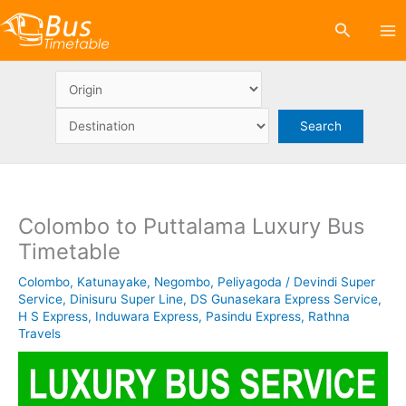
Skip
Search
to
content
Colombo to Puttalama Luxury Bus
Timetable
Colombo
,
Katunayake
,
Negombo
,
Peliyagoda
/
Devindi Super
Service
,
Dinisuru Super Line
,
DS Gunasekara Express Service
,
H S Express
,
Induwara Express
,
Pasindu Express
,
Rathna
Travels